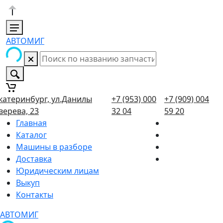
АВТОМИГ
катеринбург, ул.Данилы
+7 (953) 000
+7 (909) 004
верева, 23
32 04
59 20
Главная
Каталог
Машины в разборе
Доставка
Юридическим лицам
Выкуп
Контакты
АВТОМИГ