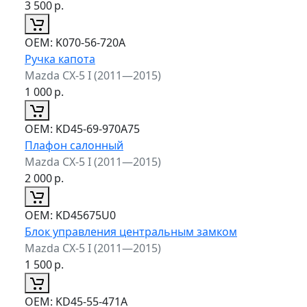
3 500
р.
ОЕМ:
K070-56-720A
Ручка капота
Mazda CX-5 I (2011—2015)
1 000
р.
ОЕМ:
KD45-69-970A75
Плафон салонный
Mazda CX-5 I (2011—2015)
2 000
р.
ОЕМ:
KD45675U0
Блок управления центральным замком
Mazda CX-5 I (2011—2015)
1 500
р.
ОЕМ:
KD45-55-471A