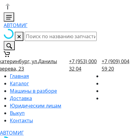
АВТОМИГ
катеринбург, ул.Данилы
+7 (953) 000
+7 (909) 004
верева, 23
32 04
59 20
Главная
Каталог
Машины в разборе
Доставка
Юридическим лицам
Выкуп
Контакты
АВТОМИГ