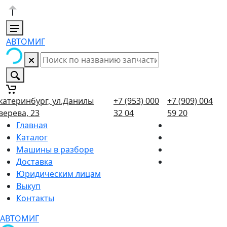
АВТОМИГ
катеринбург, ул.Данилы
+7 (953) 000
+7 (909) 004
верева, 23
32 04
59 20
Главная
Каталог
Машины в разборе
Доставка
Юридическим лицам
Выкуп
Контакты
АВТОМИГ