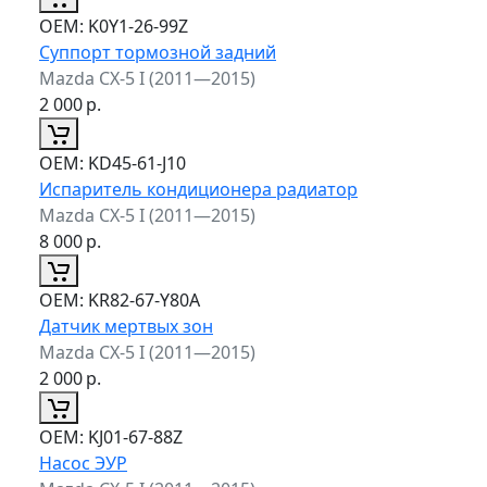
ОЕМ:
K0Y1-26-99Z
Суппорт тормозной задний
Mazda CX-5 I (2011—2015)
2 000
р.
ОЕМ:
KD45-61-J10
Испаритель кондиционера радиатор
Mazda CX-5 I (2011—2015)
8 000
р.
ОЕМ:
KR82-67-Y80A
Датчик мертвых зон
Mazda CX-5 I (2011—2015)
2 000
р.
ОЕМ:
KJ01-67-88Z
Насос ЭУР