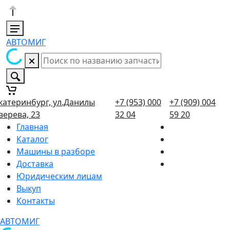
АВТОМИГ
катеринбург, ул.Данилы
+7 (953) 000
+7 (909) 004
верева, 23
32 04
59 20
Главная
Каталог
Машины в разборе
Доставка
Юридическим лицам
Выкуп
Контакты
АВТОМИГ