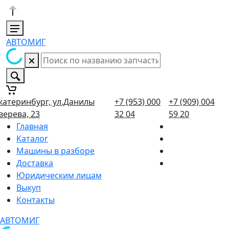
АВТОМИГ
катеринбург, ул.Данилы
+7 (953) 000
+7 (909) 004
верева, 23
32 04
59 20
Главная
Каталог
Машины в разборе
Доставка
Юридическим лицам
Выкуп
Контакты
АВТОМИГ