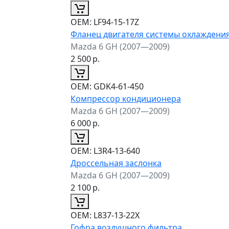
ОЕМ:
LF94-15-17Z
Фланец двигателя системы охлаждени
Mazda 6 GH (2007—2009)
2 500
р.
ОЕМ:
GDK4-61-450
Компрессор кондиционера
Mazda 6 GH (2007—2009)
6 000
р.
ОЕМ:
L3R4-13-640
Дроссельная заслонка
Mazda 6 GH (2007—2009)
2 100
р.
ОЕМ:
L837-13-22X
Гофра воздушного фильтра