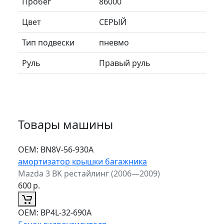
Пробег
86000
Цвет
СЕРЫЙ
Тип подвески
пневмо
Руль
Правый руль
Товары машины
ОЕМ:
BN8V-56-930A
амортизатор крышки багажника
Mazda 3 BK рестайлинг (2006—2009)
600
р.
ОЕМ:
BP4L-32-690A