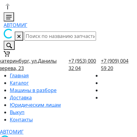
АВТОМИГ
катеринбург, ул.Данилы
+7 (953) 000
+7 (909) 004
верева, 23
32 04
59 20
Главная
Каталог
Машины в разборе
Доставка
Юридическим лицам
Выкуп
Контакты
АВТОМИГ