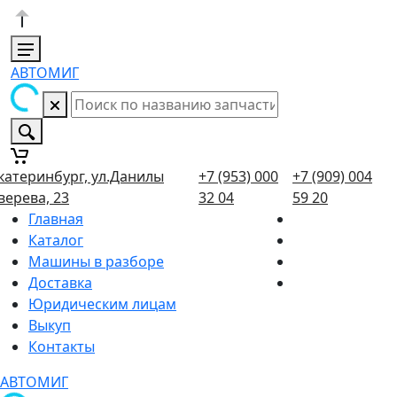
АВТОМИГ
катеринбург, ул.Данилы
+7 (953) 000
+7 (909) 004
верева, 23
32 04
59 20
Главная
Каталог
Машины в разборе
Доставка
Юридическим лицам
Выкуп
Контакты
АВТОМИГ