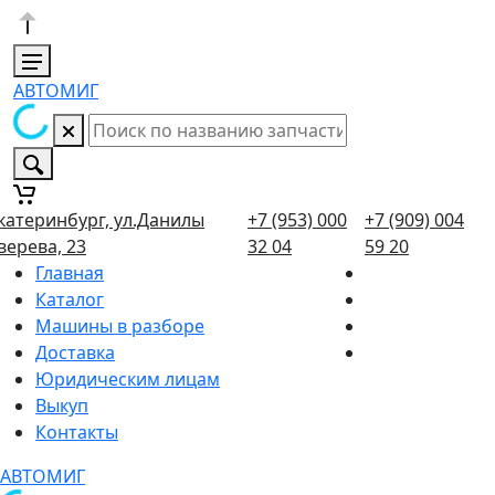
АВТОМИГ
катеринбург, ул.Данилы
+7 (953) 000
+7 (909) 004
верева, 23
32 04
59 20
Главная
Каталог
Машины в разборе
Доставка
Юридическим лицам
Выкуп
Контакты
АВТОМИГ