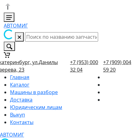
АВТОМИГ
катеринбург, ул.Данилы
+7 (953) 000
+7 (909) 004
верева, 23
32 04
59 20
Главная
Каталог
Машины в разборе
Доставка
Юридическим лицам
Выкуп
Контакты
АВТОМИГ