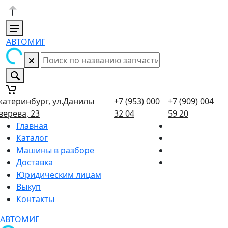
АВТОМИГ
катеринбург, ул.Данилы
+7 (953) 000
+7 (909) 004
верева, 23
32 04
59 20
Главная
Каталог
Машины в разборе
Доставка
Юридическим лицам
Выкуп
Контакты
АВТОМИГ