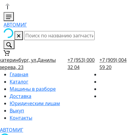
АВТОМИГ
катеринбург, ул.Данилы
+7 (953) 000
+7 (909) 004
верева, 23
32 04
59 20
Главная
Каталог
Машины в разборе
Доставка
Юридическим лицам
Выкуп
Контакты
АВТОМИГ