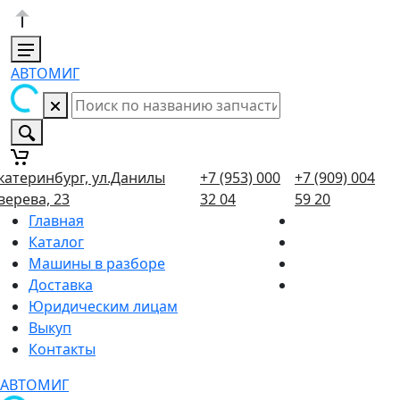
АВТОМИГ
катеринбург, ул.Данилы
+7 (953) 000
+7 (909) 004
верева, 23
32 04
59 20
Главная
Каталог
Машины в разборе
Доставка
Юридическим лицам
Выкуп
Контакты
АВТОМИГ