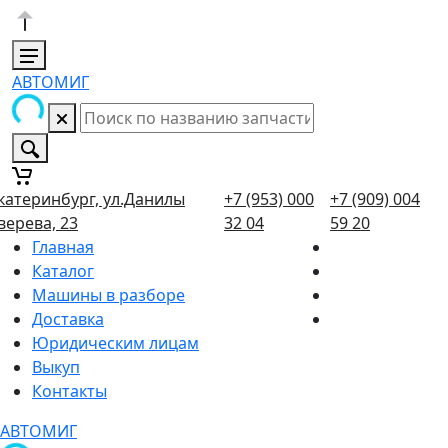
АВТОМИГ
катеринбург, ул.Данилы
+7 (953) 000
+7 (909) 004
верева, 23
32 04
59 20
Главная
Каталог
Машины в разборе
Доставка
Юридическим лицам
Выкуп
Контакты
АВТОМИГ