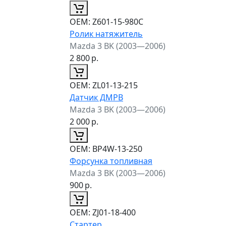
ОЕМ:
Z601-15-980C
Ролик натяжитель
Mazda 3 BK (2003—2006)
2 800
р.
ОЕМ:
ZL01-13-215
Датчик ДМРВ
Mazda 3 BK (2003—2006)
2 000
р.
ОЕМ:
BP4W-13-250
Форсунка топливная
Mazda 3 BK (2003—2006)
900
р.
ОЕМ:
ZJ01-18-400
Стартер