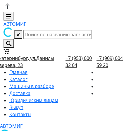
АВТОМИГ
катеринбург, ул.Данилы
+7 (953) 000
+7 (909) 004
верева, 23
32 04
59 20
Главная
Каталог
Машины в разборе
Доставка
Юридическим лицам
Выкуп
Контакты
АВТОМИГ