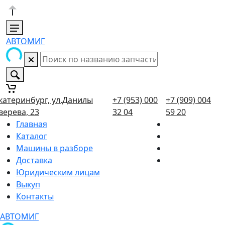
АВТОМИГ
катеринбург, ул.Данилы
+7 (953) 000
+7 (909) 004
верева, 23
32 04
59 20
Главная
Каталог
Машины в разборе
Доставка
Юридическим лицам
Выкуп
Контакты
АВТОМИГ