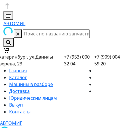
АВТОМИГ
катеринбург, ул.Данилы
+7 (953) 000
+7 (909) 004
верева, 23
32 04
59 20
Главная
Каталог
Машины в разборе
Доставка
Юридическим лицам
Выкуп
Контакты
АВТОМИГ