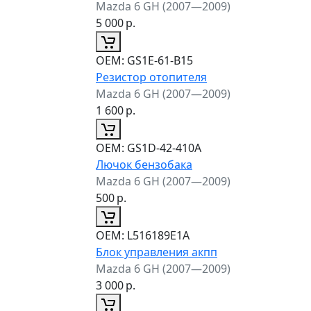
Mazda 6 GH (2007—2009)
5 000
р.
ОЕМ:
GS1E-61-B15
Резистор отопителя
Mazda 6 GH (2007—2009)
1 600
р.
ОЕМ:
GS1D-42-410A
Лючок бензобака
Mazda 6 GH (2007—2009)
500
р.
ОЕМ:
L516189E1A
Блок управления акпп
Mazda 6 GH (2007—2009)
3 000
р.