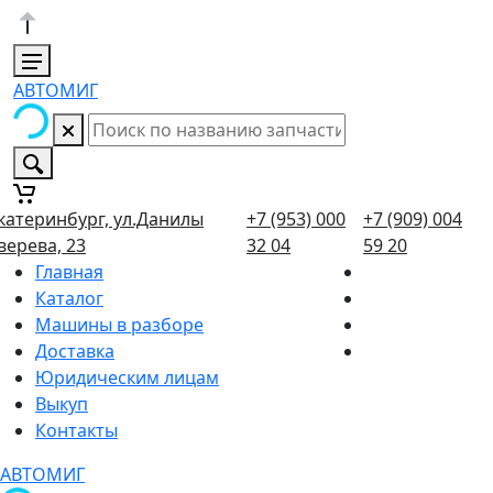
АВТОМИГ
катеринбург, ул.Данилы
+7 (953) 000
+7 (909) 004
верева, 23
32 04
59 20
Главная
Каталог
Машины в разборе
Доставка
Юридическим лицам
Выкуп
Контакты
АВТОМИГ