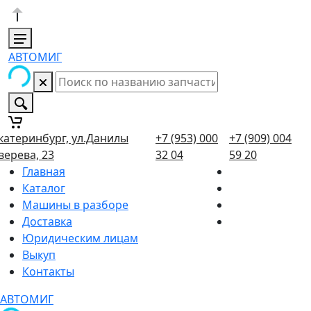
АВТОМИГ
катеринбург, ул.Данилы
+7 (953) 000
+7 (909) 004
верева, 23
32 04
59 20
Главная
Каталог
Машины в разборе
Доставка
Юридическим лицам
Выкуп
Контакты
АВТОМИГ