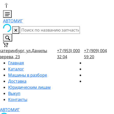
АВТОМИГ
катеринбург, ул.Данилы
+7 (953) 000
+7 (909) 004
верева, 23
32 04
59 20
Главная
Каталог
Машины в разборе
Доставка
Юридическим лицам
Выкуп
Контакты
АВТОМИГ