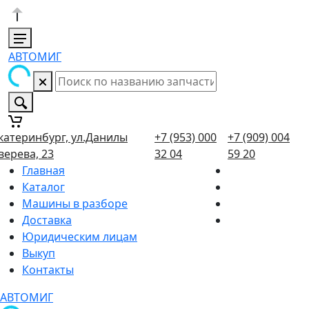
АВТОМИГ
катеринбург, ул.Данилы
+7 (953) 000
+7 (909) 004
верева, 23
32 04
59 20
Главная
Каталог
Машины в разборе
Доставка
Юридическим лицам
Выкуп
Контакты
АВТОМИГ