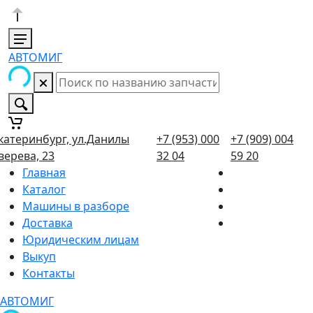
АВТОМИГ
катеринбург, ул.Данилы
+7 (953) 000
+7 (909) 004
верева, 23
32 04
59 20
Главная
Каталог
Машины в разборе
Доставка
Юридическим лицам
Выкуп
Контакты
АВТОМИГ