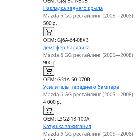
ОЕМ:
GJ8J-50-N50B
Накладка заднего крыла
Mazda 6 GG рестайлинг (2005—2008)
500
р.
ОЕМ:
GJ6A-64-08XB
демпфер бардачка
Mazda 6 GG рестайлинг (2005—2008)
900
р.
ОЕМ:
G31A-50-070B
Усилитель переднего бампера
Mazda 6 GG рестайлинг (2005—2008)
4 000
р.
ОЕМ:
L3G2-18-100A
Катушка зажигания
Mazda 6 GG рестайлинг (2005—2008)