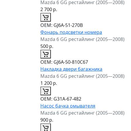
Mazda 6 GG рестайлинг (2005—2008)
2 700
р.
ОЕМ:
GJ6A-51-270B
Фонарь подсветки номера
Mazda 6 GG рестайлинг (2005—2008)
500
р.
ОЕМ:
GJ6A-50-810C67
Накладка двери багажника
Mazda 6 GG рестайлинг (2005—2008)
1 200
р.
ОЕМ:
G31A-67-482
Насос бачка омывателя
Mazda 6 GG рестайлинг (2005—2008)
900
р.