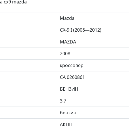
а сх9 mazda
Mazda
CX-9 I (2006—2012)
MAZDA
2008
кроссовер
CA 0260861
БЕНЗИН
3.7
бензин
АКПП