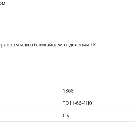
ом
курьером или в ближайшем отделении ТК
1868
TD11-66-4H0
б.у