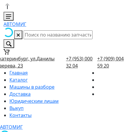
АВТОМИГ
катеринбург, ул.Данилы
+7 (953) 000
+7 (909) 004
верева, 23
32 04
59 20
Главная
Каталог
Машины в разборе
Доставка
Юридическим лицам
Выкуп
Контакты
АВТОМИГ